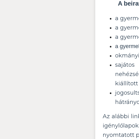
A beir
a gyerme
a gyerm
a gyerm
a gyerme
okmányir
sajátos
nehézsé
kiállíto
jogosul
hátrányo
Az alábbi lin
igénylőlapo
nyomtatott p