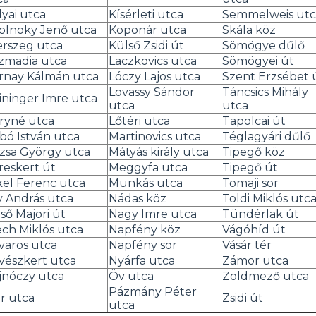
lyai utca
Kísérleti utca
Semmelweis utc
olnoky Jenő utca
Koponár utca
Skála köz
erszeg utca
Külső Zsidi út
Sömögye dűlő
izmadia utca
Laczkovics utca
Sömögyei út
rnay Kálmán utca
Lóczy Lajos utca
Szent Erzsébet 
Lovassy Sándor
Táncsics Mihály
ininger Imre utca
utca
utca
ryné utca
Lőtéri utca
Tapolcai út
bó István utca
Martinovics utca
Téglagyári dűlő
zsa György utca
Mátyás király utca
Tipegő köz
reskert út
Meggyfa utca
Tipegő út
kel Ferenc utca
Munkás utca
Tomaji sor
y András utca
Nádas köz
Toldi Miklós utc
ső Majori út
Nagy Imre utca
Tündérlak út
ech Miklós utca
Napfény köz
Vágóhíd út
varos utca
Napfény sor
Vásár tér
vészkert utca
Nyárfa utca
Zámor utca
jnóczy utca
Öv utca
Zöldmező utca
Pázmány Péter
ar utca
Zsidi út
utca