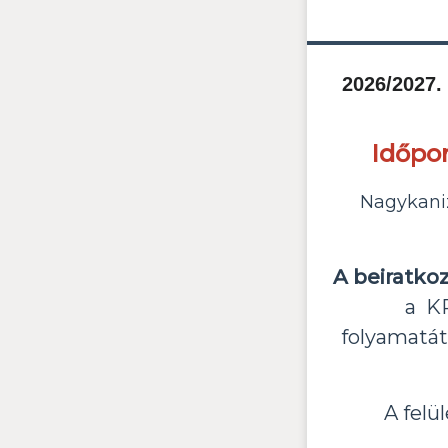
2026/202
Időpon
Nagykaniz
A beiratko
a KR
folyamatát
A felü