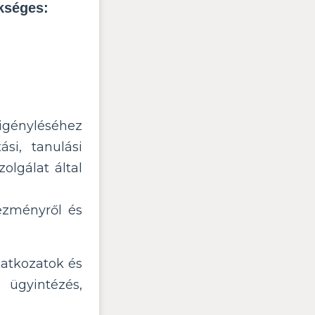
kséges:
 igényléséhez
ási, tanulási
lgálat által
ezményről és
ilatkozatok és
 ügyintézés,