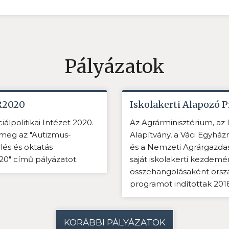
Pályázatok
2020
Iskolakerti Alapozó 
álpolitikai Intézet 2020.
Az Agrárminisztérium, az 
 meg az "Autizmus-
Alapítvány, a Váci Egyház
lés és oktatás
és a Nemzeti Agrárgazda
0" című pályázatot.
saját iskolakerti kezdem
összehangolásaként orsz
programot indítottak 2018
KORÁBBI PÁLYÁZATOK