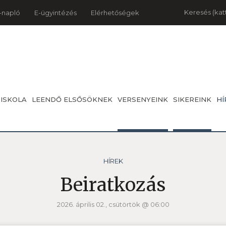
Keresés
-napló
E-ügyintézés
Elérhetőségek
 ISKOLA
LEENDŐ ELSŐSÖKNEK
VERSENYEINK
SIKEREINK
HÍ
HÍREK
Beiratkozás
2026. április 02., csütörtök @ 06:00