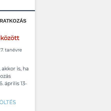
IRATKOZÁS
a között
7. tanévre
, akkor is, ha
kozás
április 13-
ÖLTÉS