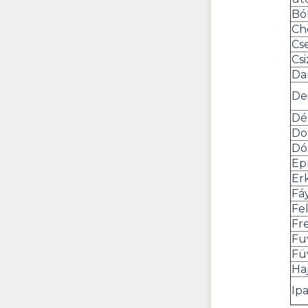
Bó
Ch
Cs
Cs
Da
De
Dé
Do
Dó
Ep
Er
Fá
Fel
Fr
Fu
Fü
Ha
Ip