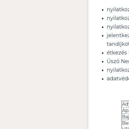
nyilatko
nyilatko
nyilatko
jelentke
tandíjkö
étkezés
Úszó Nem
nyilatko
adatvéde
Ad
Ap
Baj
Be
ut