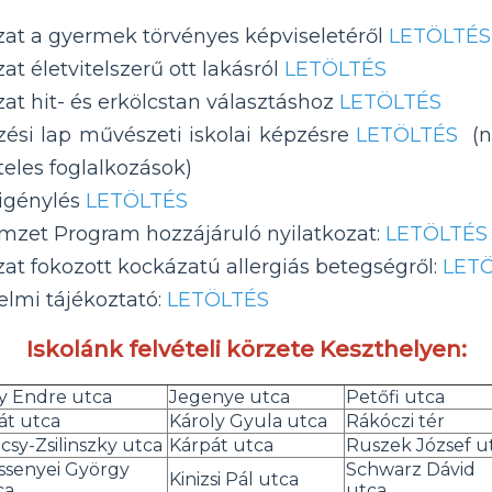
zat a gyermek törvényes képviseletéről
LETÖLTÉS
zat életvitelszerű ott lakásról
LETÖLTÉS
zat hit- és erkölcstan választáshoz
LETÖLTÉS
zési lap művészeti iskolai képzésre
LETÖLTÉS
(n
teles foglalkozások)
 igénylés
LETÖLTÉS
zet Program hozzájáruló nyilatkozat:
LETÖLTÉS
zat fokozott kockázatú allergiás betegségről:
LET
lmi tájékoztató:
LETÖLTÉS
Iskolánk felvételi körzete Keszthelyen:
y Endre utca
Jegenye utca
Petőfi utca
át utca
Károly Gyula utca
Rákóczi tér
csy-Zsilinszky utca
Kárpát utca
Ruszek József u
ssenyei György
Schwarz Dávid
Kinizsi Pál utca
ca
utca