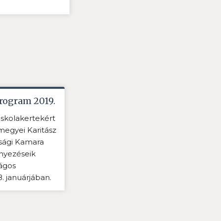
Program 2019.
Iskolakertekért
megyei Karitász
sági Kamara
ényezéseik
ágos
. januárjában.