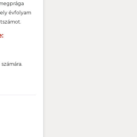
Sümegprága
ely évfolyam
étszámot.
:
 számára.