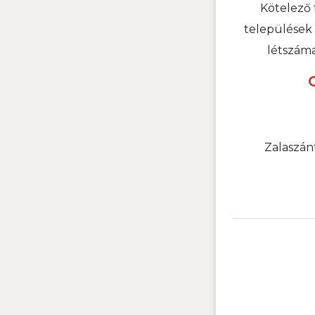
Kötelező 
települések
létszáma
Zalaszán