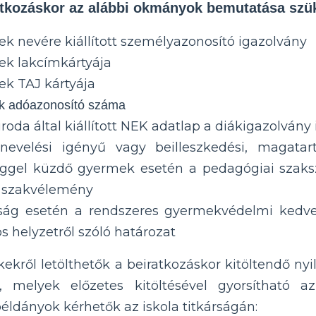
atkozáskor az alábbi okmányok bemutatása szü
k nevére kiállított személyazonosító igazolvány
ek lakcímkártyája
ek TAJ kártyája
k adóazonosító száma
oda által kiállított NEK adatlap a diákigazolvány
 nevelési igényű vagy beilleszkedési, magatart
ggel küzdő gyermek esetén a pedagógiai szakszo
tt szakvélemény
tság esetén a rendszeres gyermekvédelmi kedv
s helyzetről szóló határozat
kekről letölthetők a beiratkozáskor kitöltendő ny
k, melyek előzetes kitöltésével gyorsítható az
éldányok kérhetők az iskola titkárságán: