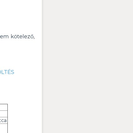
em kötelező,
ÖLTÉS
tca