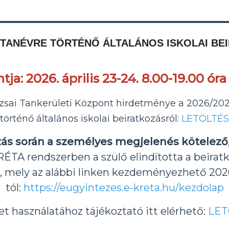
7. TANÉVRE TÖRTÉNŐ ÁLTALÁNOS ISKOLAI BE
tja:
2026
. április 23-24. 8.00-19.00 ór
sai Tankerületi Központ hirdetménye a 2026/202
történő általános iskolai beiratkozásról:
LETÖLTÉS
zás során a személyes megjelenés kötelező
ÉTA rendszerben a szülő elindította a beirat
,
mely az alábbi linken kezdeményezhető 2026. 
tól:
https://eugyintezes.e-kreta.hu/kezdolap
let használatához tájékoztató itt elérhető:
LET