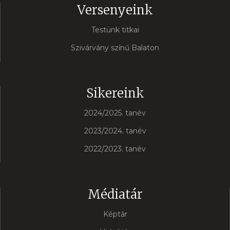
Versenyeink
Testünk titkai
Szivárvány színű Balaton
Sikereink
2024/2025. tanév
2023/2024. tanév
2022/2023. tanév
Médiatár
Képtár