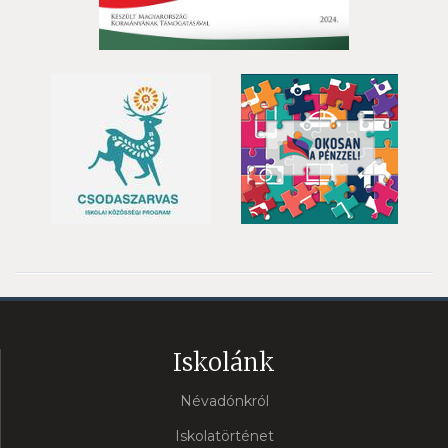
Iskolánk
Névadónkról
Iskolatörténet