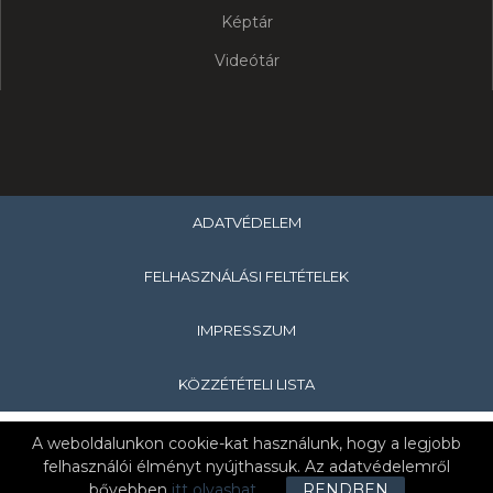
Képtár
Videótár
ADATVÉDELEM
FELHASZNÁLÁSI FELTÉTELEK
IMPRESSZUM
KÖZZÉTÉTELI LISTA
Copyright © 2019 Egry József Általános Iskola és Alapfokú
A weboldalunkon cookie-kat használunk, hogy a legjobb
Művészeti Iskola & Nagykanizsai Tankerületi Központ
felhasználói élményt nyújthassuk. Az adatvédelemről
bővebben
itt olvashat
.
RENDBEN