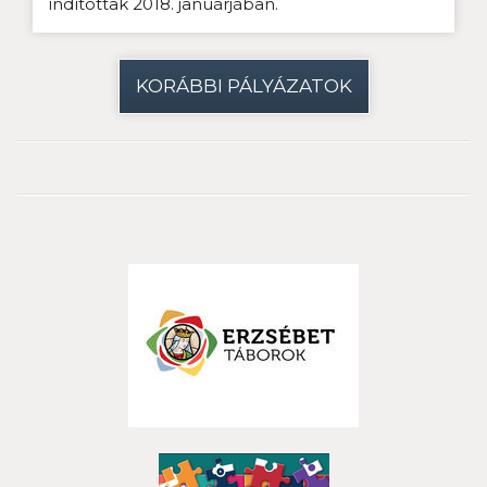
indítottak 2018. januárjában.
KORÁBBI PÁLYÁZATOK