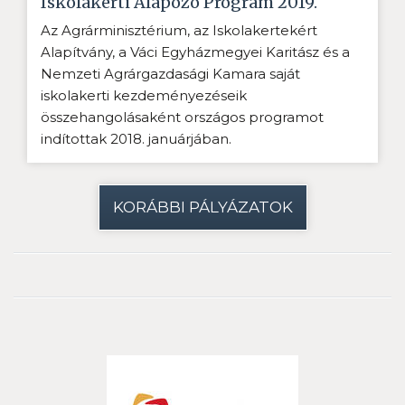
Iskolakerti Alapozó Program 2019.
Az Agrárminisztérium, az Iskolakertekért
Alapítvány, a Váci Egyházmegyei Karitász és a
Nemzeti Agrárgazdasági Kamara saját
iskolakerti kezdeményezéseik
összehangolásaként országos programot
indítottak 2018. januárjában.
KORÁBBI PÁLYÁZATOK