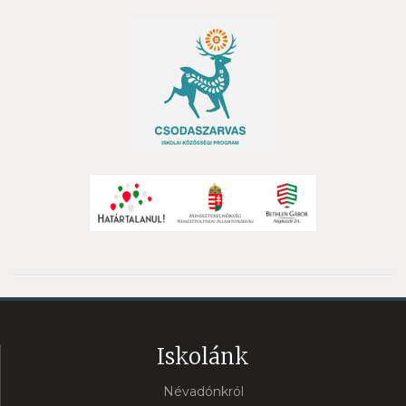
Iskolánk
Névadónkról