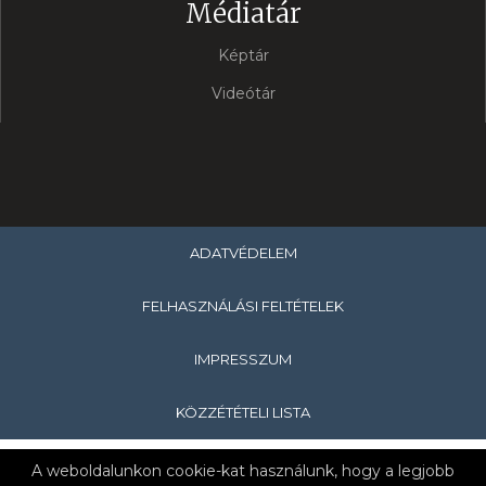
Médiatár
Képtár
Videótár
ADATVÉDELEM
FELHASZNÁLÁSI FELTÉTELEK
IMPRESSZUM
KÖZZÉTÉTELI LISTA
Copyright © 2019 Egry József Általános Iskola és Alapfokú
A weboldalunkon cookie-kat használunk, hogy a legjobb